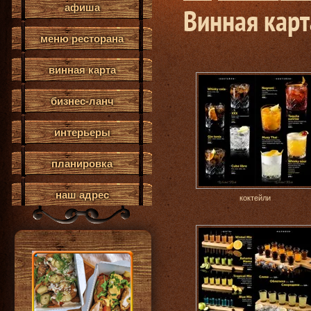
афиша
Винная карт
меню ресторана
винная карта
бизнес-ланч
интерьеры
планировка
наш адрес
коктейли