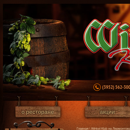
(3952) 562-30
о ресторане
акции
Главная
\
Winkel Klub на Лермонтов