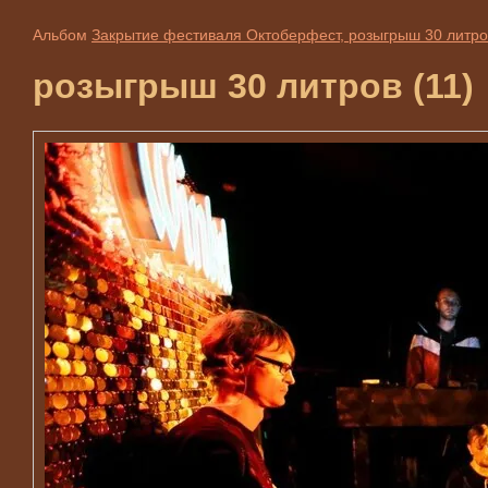
Альбом
Закрытие фестиваля Октоберфест, розыгрыш 30 литро
розыгрыш 30 литров (11)